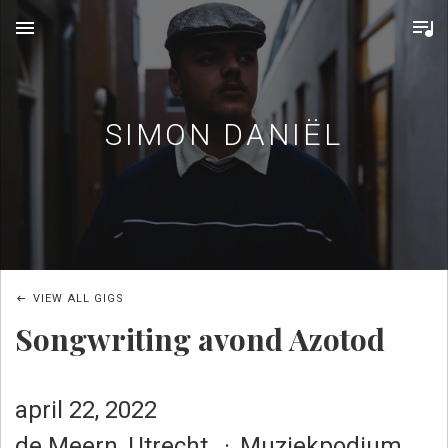
MENU
SIMON DANIËL
VIEW ALL GIGS
Songwriting avond Azotod
april 22, 2022
de Meern
,
Utrecht
Muziekpodium